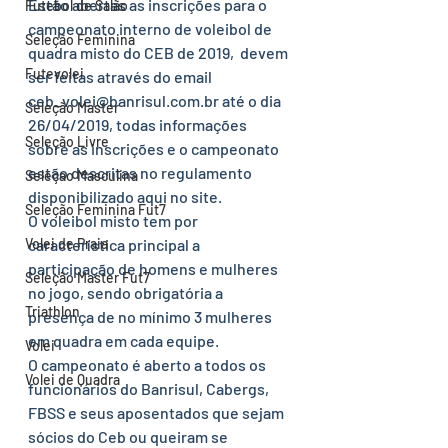
Estão abertas as inscrições para o 
Futebol de Salão
campeonato interno de voleibol de 
Seleção Feminina
quadra misto do CEB de 2019,  devem 
Futevolei
ser feitas através do email 
ceb_volei@banrisul.com.br até o dia 
Seleção Master
26/04/2019, todas informações 
Seleção Livre
sobre as inscrições e o campeonato 
estão descritas no regulamento 
Seleçao Masculina
disponibilizado aqui no site.  
Seleção Feminina Fut7
O voleibol misto tem por 
Volei de Praia
característica principal a 
participação de homens e mulheres 
Seleção Master Fut7
no jogo, sendo obrigatória a 
Triathlon
presença de no mínimo 3 mulheres 
em quadra em cada equipe. 
Volei
O campeonato é aberto a todos os 
Volei de Quadra
funcionários do Banrisul, Cabergs, 
FBSS e seus aposentados que sejam 
sócios do Ceb ou queiram se 