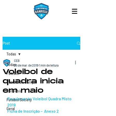
Post
Todas
CEB
Todas
25 de mar. de 2019
1 min de leitura
Voleibol de
Futebol
quadra inicia
Futebol de Campo
em maio
Convênio
Regulamento Voleibol Quadra Misto 
Futebol Society
2019
Geral
Ficha de Inscrição –  Anexo 2