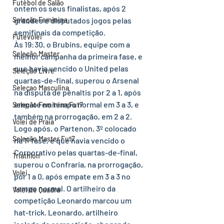
Futebol de Salão
ontem os seus finalistas, após 2 
Seleção Feminina
grandes e disputados jogos pelas 
semifinais da competição. 
Futevolei
Às 19:30, o Brubins, equipe com a 
Seleção Master
melhor campanha da primeira fase, e 
que havia vencido o United pelas 
Seleção Livre
quartas-de-final, superou o Arsenal 
Seleçao Masculina
na disputa de pênaltis por 2 a 1, após 
empate no tempo normal em 3 a 3, e 
Seleção Feminina Fut7
também na prorrogação, em 2 a 2.  
Volei de Praia
Logo após, o Partenon, 3º colocado 
Seleção Master Fut7
na 1ª fase, e que havia vencido o  
Corporativo pelas quartas-de-final, 
Triathlon
superou o Confraria, na prorrogação, 
Volei
por 1 a 0, após empate em 3 a 3 no 
tempo normal. O artilheiro da 
Volei de Quadra
competição Leonardo marcou um 
hat-trick. Leonardo, artilheiro 