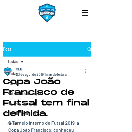
Post
Todas
CEB
Todas
23 de ago. de 2019
1 min de leitura
Copa João
Futebol
Francisco de
Futebol de Campo
Futsal tem final
Convênio
definida.
Futebol Society
O Torneio Interno de Futsal 2019, a 
Geral
Copa João Francisco, conheceu 