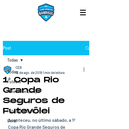
Post
Todas
CEB
Todas
12 de ago. de 2019
1 min de leitura
1ª Copa Rio
Futebol
Grande
Futebol de Campo
Seguros de
Convênio
Futevôlei
Futebol Society
Aconteceu, no último sábado, a 1ª 
Geral
Copa Rio Grande Seguros de 