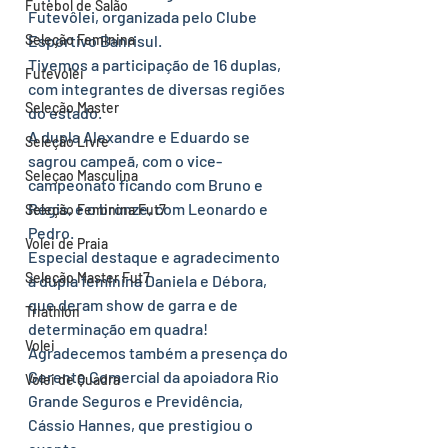
Futebol de Salão
Futevôlei, organizada pelo Clube 
Seleção Feminina
Esportivo Banrisul. 
Tivemos a participação de 16 duplas, 
Futevolei
com integrantes de diversas regiões 
Seleção Master
do estado. 
A dupla Alexandre e Eduardo se 
Seleção Livre
sagrou campeã, com o vice-
Seleçao Masculina
campeonato ficando com Bruno e 
Régis, e o bronze, com Leonardo e 
Seleção Feminina Fut7
Pedro. 
Volei de Praia
Especial destaque e agradecimento 
Seleção Master Fut7
à dupla feminina Daniela e Débora, 
que deram show de garra e de 
Triathlon
determinação em quadra! 
Volei
Agradecemos também a presença do 
Gerente Comercial da apoiadora Rio 
Volei de Quadra
Grande Seguros e Previdência, 
Cássio Hannes, que prestigiou o 